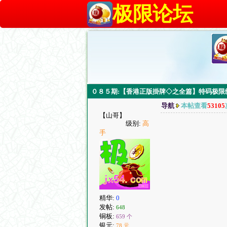
极限论坛
０８５期:【香港正版掛牌◇之全篇】特码极限
导航
本帖查看
53105
【山哥】
级别:
高
手
精华:
0
发帖:
648
铜板:
659 个
银元:
78 元